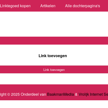
Linktegoed kopen
Artikelen
Alle dochterpagina's
Link toevoegen
Link toevoegen
ight © 2025 Onderdeel van
BaakmanMedia
&
Vrolijk Internet S