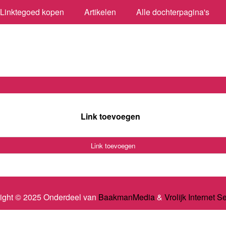
Linktegoed kopen
Artikelen
Alle dochterpagina's
Link toevoegen
Link toevoegen
ight © 2025 Onderdeel van
BaakmanMedia
&
Vrolijk Internet S